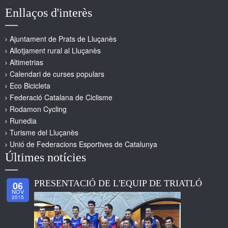
Enllaços d'interès
Ajuntament de Prats de Lluçanès
Allotjament rural al Lluçanès
Altimetrias
Calendari de curses populars
Eco Bicicleta
Federació Catalana de Ciclisme
Rodamon Cycling
Runedia
Turisme del Lluçanès
Unió de Federacions Esportives de Catalunya
Últimes notícies
PRESENTACIÓ DE L'EQUIP DE TRIATLÓ
06
NOV
2015