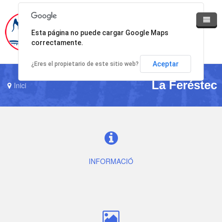
Esta página no puede cargar Google Maps
correctamente.
Inici
Aceptar
¿Eres el propietario de este sitio web?
El club
La Feréstec
Inici
Lluçanès Feréstec
La Feréstec
Actualitat
Fes-te soci
INFORMACIÓ
Contacte