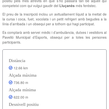
positiu pels més atrevits en què s’ho passarà tan bé aquell qui
competeixi com qui vulgui gaudir del
Lluçanès
més feréstec.
El preu de la inscripció inclou un avituallament líquid a la meitat de
la cursa i coca, fuet, xocolata i un petit refrigeri amb begudes a la
línia d’arribada i un obsequi per a tothom qui hagi participat.
Es comptarà amb servei mèdic i d’ambulància, dutxes i vestidors al
Pavelló Municipal d’Esports, obsequi per a totes les persones
participants.
Distància
12.66 km
Alçada màxima
736.80 m
Alçada mínima
622.00 m
Desnivell positiu